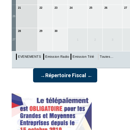
21
22
23
24
25
26
27
26
28
29
30
27
1
2
3
EVENEMENTS & ECHEANCES
Emission Radio
Emission Télé
Toutes…
→Répertoire Fiscal ←