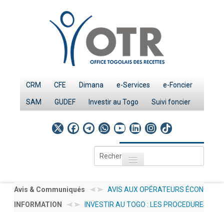
CRM
CFE
Dimana
e-Services
e-Foncier
SAM
GUDEF
Investir au Togo
Suivi foncier
Rechercher
Toggle navigation
Accueil
Page d'Accueil
Avis & Communiqués
AVIS AUX OPÉRATEURS
INFORMATION
INVESTIR AU TOGO : LES
ÉCONOMIQUES N°
IMPÔTS
PROCEDURES
012/2026/OTR/CG/CDDI
Le système fiscal