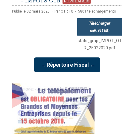
pdf
- IMPÔTS OTR
POPULAIRES
Publié le 02 mars 2020
Par
OTR TG
5801 téléchargements
Télécharger
(
pdf,
615 KB
)
stats_grap_IMPOT_OT
R_25022020.pdf
→Répertoire Fiscal ←