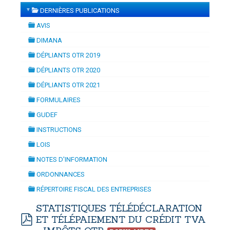
▼
DERNIÈRES PUBLICATIONS
TION
-
mardi, 14 juillet 2026 10:30
juillet 2026 17:30
folder
DOUANES
AVIS
folder
Douane Togolaise
DIMANA
folder
DÉPLIANTS OTR 2019
CADASTRE &
folder
DÉPLIANTS OTR 2020
Conserv. Foncière
folder
DÉPLIANTS OTR 2021
folder
ACTUALITES
FORMULAIRES
Toute l'actualité!
folder
GUDEF
folder
DOCUMENTATION
INSTRUCTIONS
folder
Toute la Documentation
LOIS
folder
NOTES D'INFORMATION
CONTACT
folder
ORDONNANCES
Contactez OTR
folder
RÉPERTOIRE FISCAL DES ENTREPRISES
folder
STATISTIQUES TÉLÉDÉCLARATION
ET TÉLÉPAIEMENT DU CRÉDIT TVA