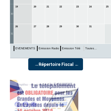
19
20
21
22
23
24
25
30
26
27
28
29
30
31
31
EVENEMENTS & ECHEANCES
Emission Radio
Emission Télé
Toutes…
→Répertoire Fiscal ←